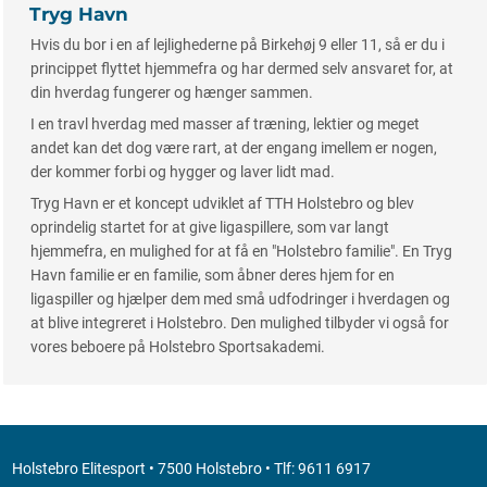
Tryg Havn
Hvis du bor i en af lejlighederne på Birkehøj 9 eller 11, så er du i
princippet flyttet hjemmefra og har dermed selv ansvaret for, at
din hverdag fungerer og hænger sammen.
I en travl hverdag med masser af træning, lektier og meget
andet kan det dog være rart, at der engang imellem er nogen,
der kommer forbi og hygger og laver lidt mad.
Tryg Havn er et koncept udviklet af TTH Holstebro og blev
oprindelig startet for at give ligaspillere, som var langt
hjemmefra, en mulighed for at få en "Holstebro familie". En Tryg
Havn familie er en familie, som åbner deres hjem for en
ligaspiller og hjælper dem med små udfodringer i hverdagen og
at blive integreret i Holstebro. Den mulighed tilbyder vi også for
vores beboere på Holstebro Sportsakademi.
Holstebro Elitesport • 7500 Holstebro • Tlf: 9611 6917