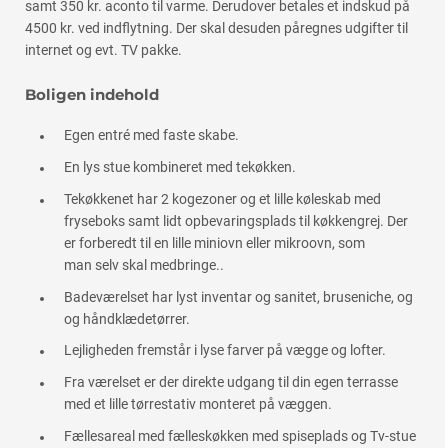
samt 350 kr. aconto til varme. Derudover betales et indskud på
4500 kr. ved indflytning. Der skal desuden påregnes udgifter til
internet og evt. TV pakke.
Boligen indehold
Egen entré med faste skabe.
En lys stue kombineret med tekøkken.
Tekøkkenet har 2 kogezoner og et lille køleskab med
fryseboks samt lidt opbevaringsplads til køkkengrej. Der
er forberedt til en lille miniovn eller mikroovn, som
man selv skal medbringe..
Badeværelset har lyst inventar og sanitet, bruseniche, og
og håndklædetørrer.
Lejligheden fremstår i lyse farver på vægge og lofter.
Fra værelset er der direkte udgang til din egen terrasse
med et lille tørrestativ monteret på væggen.
Fællesareal med fælleskøkken med spiseplads og Tv-stue